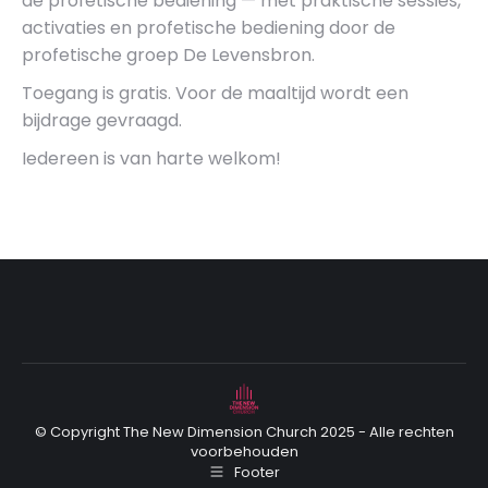
de profetische bediening — met praktische sessies,
activaties en profetische bediening door de
profetische groep De Levensbron.
Toegang is gratis. Voor de maaltijd wordt een
bijdrage gevraagd.
Iedereen is van harte welkom!
© Copyright The New Dimension Church 2025 - Alle rechten
voorbehouden
Footer