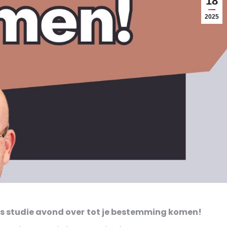
18
2025
ns studie avond over
tot je bestemming komen!