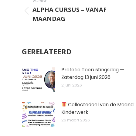
VORIGE
NAVIGATIE
ALPHA CURSUS – VANAF
Vorig
MAANDAG
bericht
GERELATEERD
Profetie Toerustingsdag —
Zaterdag 13 juni 2026
2 juni 2026
Collectedoel van de Maand:
Kinderwerk
26 maart 2026