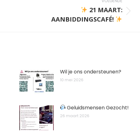
VOLGENDE
21 MAART:
Volgend
AANBIDDINGSCAFÉ!
bericht
Wil je ons ondersteunen?
10 mei 2026
Geluidsmensen Gezocht!
26 maart 2026