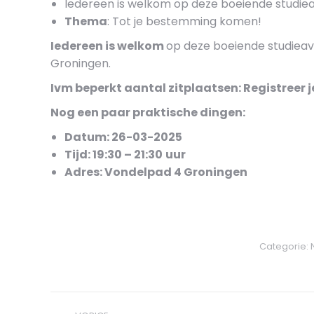
Iedereen is welkom op deze boeiende studie
Thema
: Tot je bestemming komen!
Iedereen is welkom
op deze boeiende studieav
Groningen.
Ivm beperkt aantal zitplaatsen: Registreer j
Nog een paar praktische dingen:
Datum: 26-03-2025
Tijd: 19:30 – 21:30
uur
Adres: Vondelpad 4 Groningen
Categorie:
BERICHT