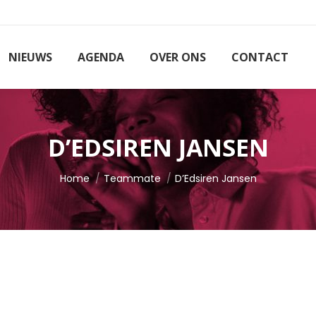
NIEUWS
AGENDA
OVER ONS
CONTACT
D’EDSIREN JANSEN
Je bent hier:
Home
Teammate
D’Edsiren Jansen