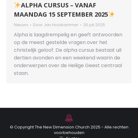
ALPHA CURSUS – VANAF
MAANDAG 15 SEPTEMBER 2025
Nieuws
Door
Jan Hooikammer
30 juli 2025
Alpha is laagdrempelig en geeft antwoorden
op de meest gestelde vragen over het
christelijk geloof. De alpha cursus bestaat uit
dertien avonden en een weekend waarin de
onderwerpen over de Heilige Geest centraal
staan.
© Copyright The New Dimension Church 2025 - Alle rechten
voorbehouden